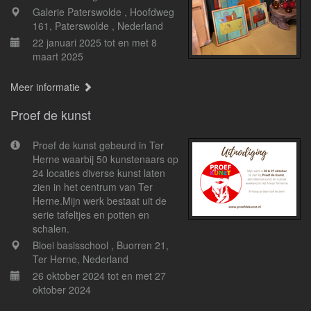
Galerie Paterswolde , Hoofdweg
161, Paterswolde , Nederland
22 januari 2025 tot en met 8
maart 2025
Meer informatie
Proef de kunst
Proef de kunst gebeurd in Ter
Herne waarbij 50 kunstenaars op
24 locaties diverse kunst laten
zien in het centrum van Ter
Herne.Mijn werk bestaat uit de
serie tafeltjes en potten en
schalen.
Bloei basisschool , Buorren 21,
Ter Herne, Nederland
26 oktober 2024 tot en met 27
oktober 2024