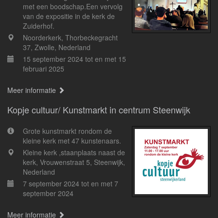
met een boodschap.Een vervolg
van de expositie in de kerk de
Zuiderhof.
Noorderkerk, Thorbeckegracht
37, Zwolle, Nederland
15 september 2024 tot en met 15
februari 2025
Meer informatie
Kopje cultuur/ Kunstmarkt in centrum Steenwijk
Grote kunstmarkt rondom de
kleine kerk met 47 kunstenaars.
Kleine kerk ,staanplaats naast de
kerk, Vrouwenstraat 5, Steenwijk,
Nederland
7 september 2024 tot en met 7
september 2024
Meer informatie