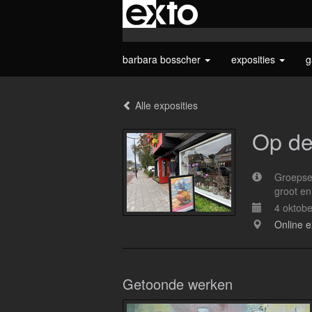
barbara bosscher
exposities
g
Alle exposities
Op de
Groepsex
groot en
4 oktob
Online e
Getoonde werken