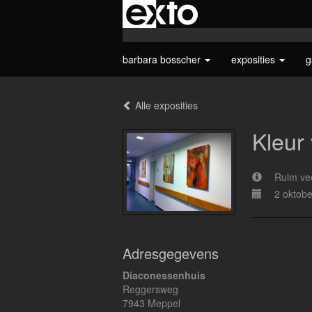
barbara bosscher
exposities
g
Alle exposities
Kleur
Ruim vee
2 oktobe
Adresgegevens
Diaconessenhuis
Reggersweg
7943 Meppel