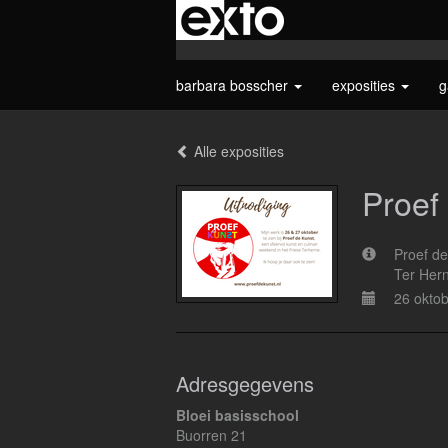
barbara bosscher
exposities
g
Alle exposities
Proef
Proef de
Ter Hern
26 oktob
Adresgegevens
Bloei basisschool
Buorren 21