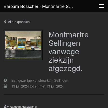
Barbara Bosscher - Montmartre Sellingen Vanwege Ziekzijn Afgezegd.
Tog
navi
Alle exposities
Montmartre
Sellingen
vanwege
ziekzijn
afgezegd.
Een gezellige kunstmarkt in Sellingen
13 juli 2024 tot en met 13 juli 2024
Adresgegevens