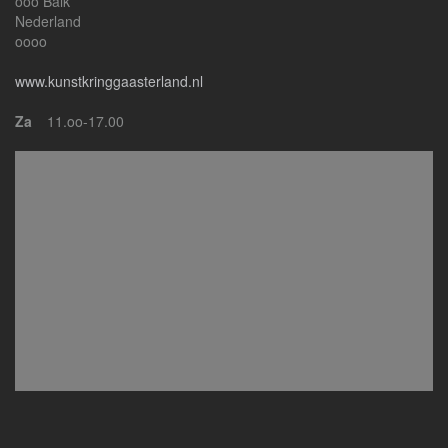
ooo Balk
Nederland
oooo
www.kunstkringgaasterland.nl
Za
11.oo-17.00