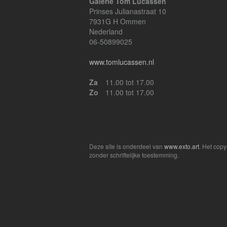
Galerie Tom Lucassen
Prinses Julianastraat 10
7931G H Ommen
Nederland
06-50899025
www.tomlucassen.nl
Za
11.00 tot 17.00
Zo
11.00 tot 17.00
Deze site is onderdeel van
www.exto.art
. Het cop
zonder schriftelijke toestemming.