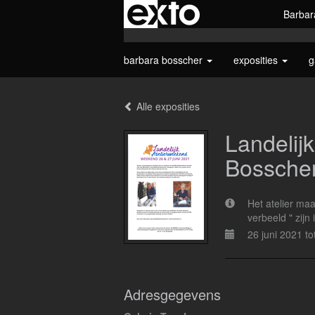
Barbar
barbara bosscher
exposities
g
Alle exposities
Landelij
Bossche
Het atelier maa
verbeeld " zijn 
26 juni 2021 to
Adresgegevens