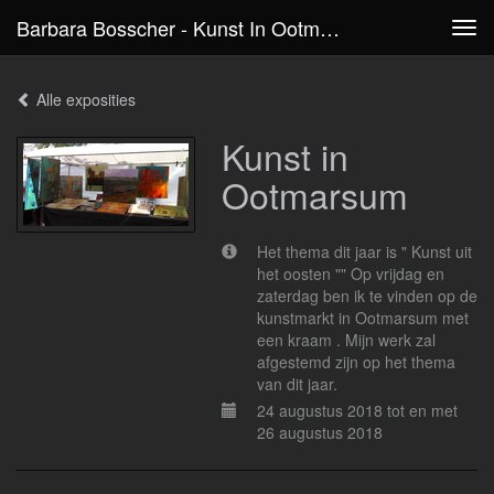
Barbara Bosscher - Kunst In Ootmarsum
Tog
navi
Alle exposities
Kunst in
Ootmarsum
Het thema dit jaar is " Kunst uit
het oosten "" Op vrijdag en
zaterdag ben ik te vinden op de
kunstmarkt in Ootmarsum met
een kraam . Mijn werk zal
afgestemd zijn op het thema
van dit jaar.
24 augustus 2018 tot en met
26 augustus 2018