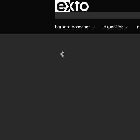
barbara bosscher
exposities
g